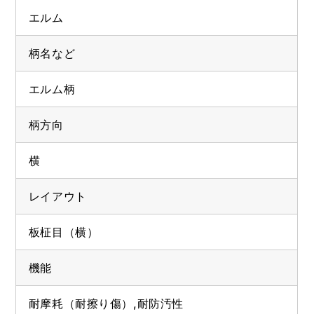
エルム
柄名など
エルム柄
柄方向
横
レイアウト
板柾目（横）
機能
耐摩耗（耐擦り傷）,耐防汚性